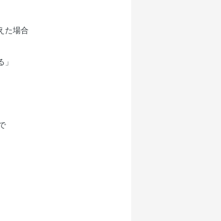
えた場合
る」
で